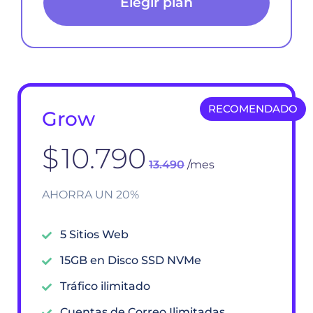
Elegir plan
RECOMENDADO
Grow
$
10.790
13.490
/mes
AHORRA UN 20%
5 Sitios Web
15GB en Disco SSD NVMe
Tráfico ilimitado
Cuentas de Correo Ilimitadas