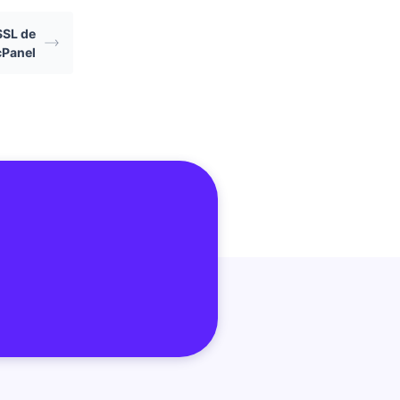
SSL de
cPanel