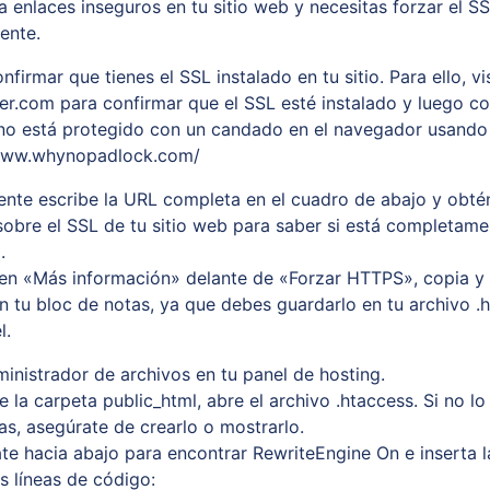
a enlaces inseguros en tu sitio web y necesitas forzar el S
ente.
firmar que tienes el SSL instalado en tu sitio. Para ello, vi
er.com para confirmar que el SSL esté instalado y luego 
no está protegido con un candado en el navegador usando
/www.whynopadlock.com/
nte escribe la URL completa en el cuadro de abajo y obté
sobre el SSL de tu sitio web para saber si está completame
.
 en «Más información» delante de «Forzar HTTPS», copia y 
n tu bloc de notas, ya que debes guardarlo en tu archivo .
l.
ministrador de archivos en tu panel de hosting.
 la carpeta public_html, abre el archivo .htaccess. Si no lo
as, asegúrate de crearlo o mostrarlo.
te hacia abajo para encontrar RewriteEngine On e inserta l
s líneas de código: