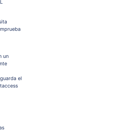
SL
sita
comprueba
n un
nte
guarda el
htaccess
as