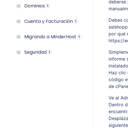
deberse 
Dominios
1
manualm
Debes con
Cuenta y Facturación
1
sslshopp
por qué 
Migrando a MinderHost
1
https:/
Seguridad
Simpleme
1
informe 
instalado
Haz clic
código e
de cPane
Ve al Ad
Dentro de
encuentr
Despláza
siguiente