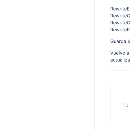
RewriteE
Rewrite
Rewrite
RewriteR
Guarda l
Vuelve a
actualiz
Te 