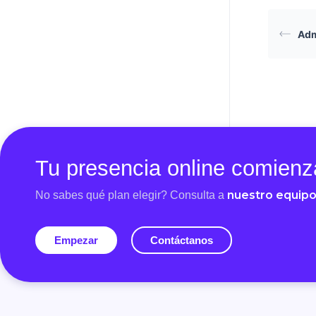
Adm
Tu presencia online comienz
nuestro equip
No sabes qué plan elegir? Consulta a
Empezar
Contáctanos