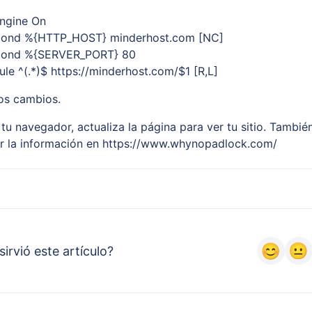
ngine On
Cond %{HTTP_HOST} minderhost.com [NC]
Cond %{SERVER_PORT} 80
ule ^(.*)$ https://minderhost.com/$1 [R,L]
os cambios.
 tu navegador, actualiza la página para ver tu sitio. Tambi
ar la información en https://www.whynopadlock.com/
sirvió este artículo?