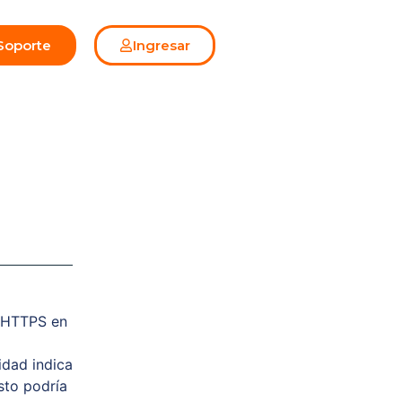
Soporte
Ingresar
i HTTPS en
idad indica
sto podría