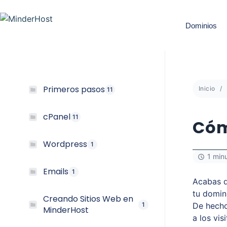
Dominios
Primeros pasos
Inicio
11
cPanel
11
Cóm
Wordpress
1
1 min
Emails
1
Acabas d
tu domin
Creando Sitios Web en
1
De hecho
MinderHost
a los vi