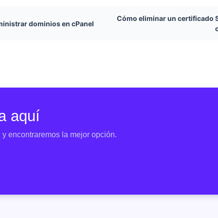
Cómo eliminar un certificado 
inistrar dominios en cPanel
a aquí
o
y encontraremos la mejor opción.