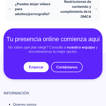
Restricciones de
¿Puedes alojar vídeos
contenido y
para
cumplimiento de la
adultos/pornografía?
DMCA
Tu presencia online comienza aquí
nuestro equipo
No sabes qué plan elegir? Consulta a
y
encontraremos la mejor opción.
Empezar
Contáctanos
INFORMACIÓN
Quienes somos