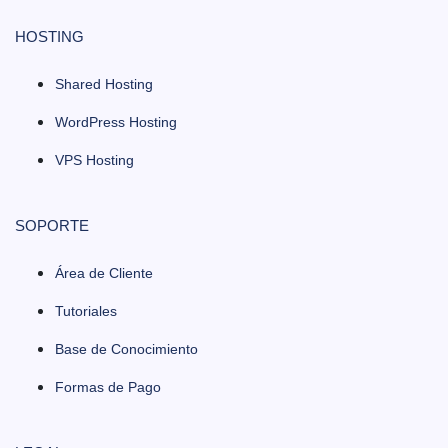
HOSTING
Shared Hosting
WordPress Hosting
VPS Hosting
SOPORTE
Área de Cliente
Tutoriales
Base de Conocimiento
Formas de Pago