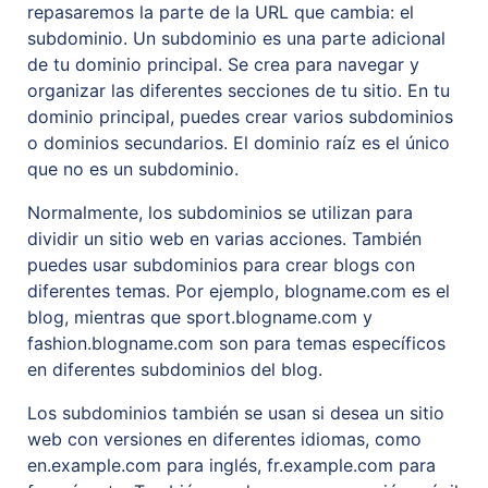
repasaremos la parte de la URL que cambia: el
subdominio. Un subdominio es una parte adicional
de tu dominio principal. Se crea para navegar y
organizar las diferentes secciones de tu sitio. En tu
dominio principal, puedes crear varios subdominios
o dominios secundarios. El dominio raíz es el único
que no es un subdominio.
Normalmente, los subdominios se utilizan para
dividir un sitio web en varias acciones. También
puedes usar subdominios para crear blogs con
diferentes temas. Por ejemplo, blogname.com es el
blog, mientras que sport.blogname.com y
fashion.blogname.com son para temas específicos
en diferentes subdominios del blog.
Los subdominios también se usan si desea un sitio
web con versiones en diferentes idiomas, como
en.example.com para inglés, fr.example.com para