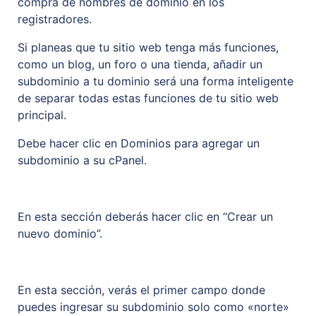
compra de nombres de dominio en los
registradores.
Si planeas que tu sitio web tenga más funciones,
como un blog, un foro o una tienda, añadir un
subdominio a tu dominio será una forma inteligente
de separar todas estas funciones de tu sitio web
principal.
Debe hacer clic en Dominios para agregar un
subdominio a su cPanel.
En esta sección deberás hacer clic en “Crear un
nuevo dominio”.
En esta sección, verás el primer campo donde
puedes ingresar su subdominio solo como «norte»