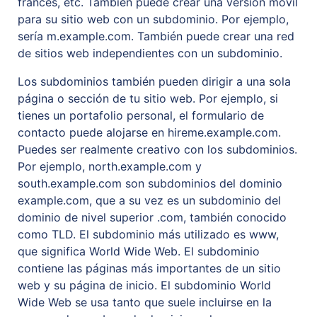
francés, etc. También puede crear una versión móvil
para su sitio web con un subdominio. Por ejemplo,
sería m.example.com. También puede crear una red
de sitios web independientes con un subdominio.
Los subdominios también pueden dirigir a una sola
página o sección de tu sitio web. Por ejemplo, si
tienes un portafolio personal, el formulario de
contacto puede alojarse en hireme.example.com.
Puedes ser realmente creativo con los subdominios.
Por ejemplo, north.example.com y
south.example.com son subdominios del dominio
example.com, que a su vez es un subdominio del
dominio de nivel superior .com, también conocido
como TLD. El subdominio más utilizado es www,
que significa World Wide Web. El subdominio
contiene las páginas más importantes de un sitio
web y su página de inicio. El subdominio World
Wide Web se usa tanto que suele incluirse en la